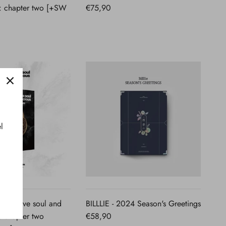
: chapter two [+SW
€75,90
l
VISTA
VISTA
RAPIDA
RAPIDA
 collective soul and
BILLLIE - 2024 Season's Greetings
: chapter two
€58,90