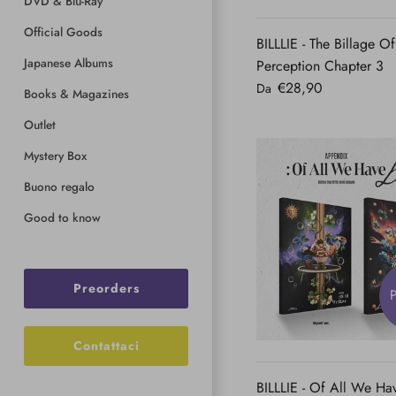
DVD & Blu-Ray
RAPID
Official Goods
BILLLIE - The Billage Of
Japanese Albums
Perception Chapter 3
€28,90
Da
Books & Magazines
Outlet
Mystery Box
Buono regalo
Good to know
Preorders
P
VISTA
RAPID
Contattaci
BILLLIE - Of All We Ha