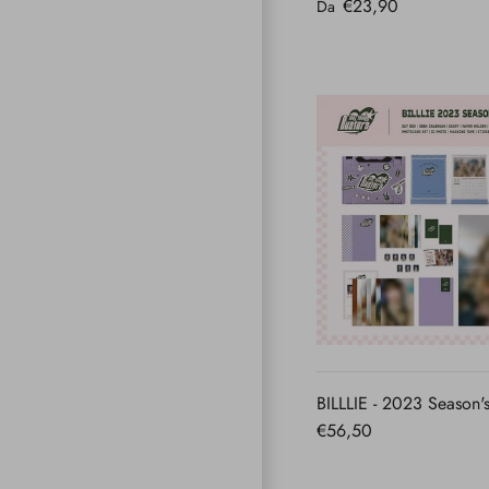
€23,90
Da
VISTA
RAPID
BILLLIE - 2023 Season'
€56,50