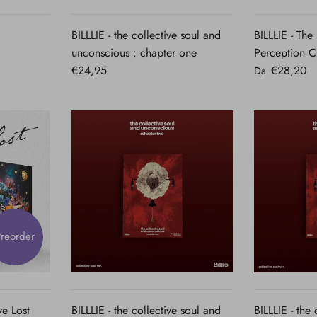
A
RAPIDA
BILLLIE - the collective soul and
BILLLIE - The
unconscious : chapter one
Perception Ch
€24,95
€28,20
Da
reorder
VISTA
A
RAPIDA
ve Lost
BILLLIE - the collective soul and
BILLLIE - the