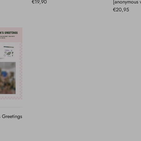
€19,90
[anonymous v
€20,95
A
s Greetings