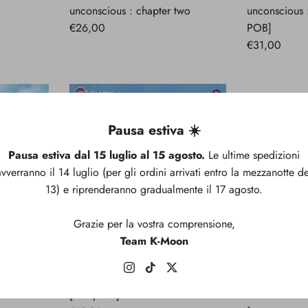
unconscious : chapter two
unconscious 
€26,00
POB]
€31,00
Pausa estiva ☀️
Pausa estiva dal 15 luglio al 15 agosto.
Le ultime spedizioni
avverranno il 14 luglio (per gli ordini arrivati entro la mezzanotte de
13) e riprenderanno gradualmente il 17 agosto.
Esaurito
Grazie per la vostra comprensione,
VISTA
Team K-Moon
A
RAPIDA
 (the
BILLLIE - track by YOON: 팥빙수
BILLLIE - the
[first press]
unconscious 