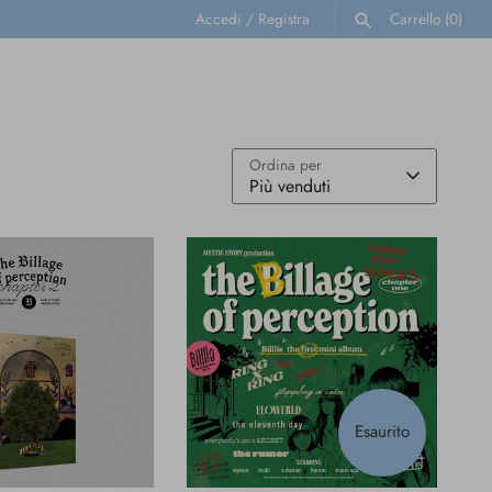
Accedi
/
Registra
Carrello
(0)
CERCA
Ordina per
Più venduti
Esaurito
VISTA
VISTA