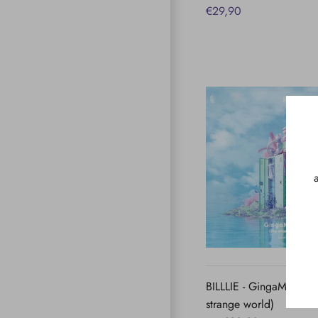
€29,90
VISTA
RAPID
BILLLIE - GingaMingaYo
strange world)