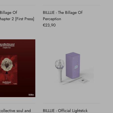
RAPIDA
RAPIDA
 Billage Of
BILLLIE - The Billage Of
apter 2 [First Press]
Perception
€23,90
VISTA
VISTA
RAPIDA
RAPIDA
 collective soul and
BILLLIE - Official Lightstick