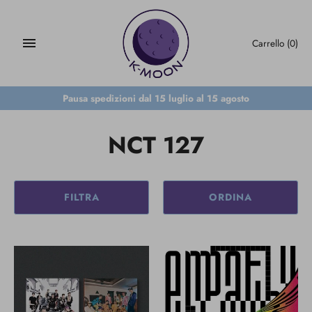
Salta
al
contenuto
Carrello
(0)
Pausa spedizioni dal 15 luglio al 15 agosto
NCT 127
FILTRA
ORDINA