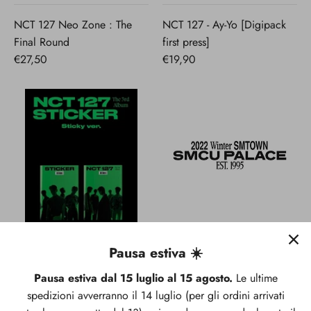
NCT 127 Neo Zone : The
NCT 127 - Ay-Yo [Digipack
Final Round
first press]
€27,50
€19,90
Pausa estiva ☀️
NCT 127 - Sticker [Sticky
2022 Winter SMTOWN -
version]
SMCU Palace
Pausa estiva dal 15 luglio al 15 agosto.
Le ultime
€25,80
€23,90
spedizioni avverranno il 14 luglio (per gli ordini arrivati
Da