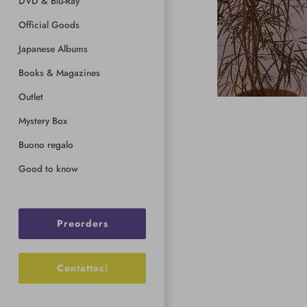
DVD & Blu-Ray
Official Goods
Japanese Albums
Books & Magazines
Outlet
Mystery Box
Buono regalo
Good to know
Preorders
Contattaci